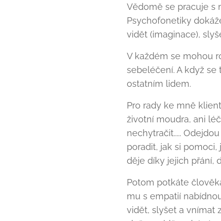
Vědomě se pracuje s m
Psychofonetiky dokáže
vidět (imaginace), slyše
V každém se mohou ro
sebeléčení. A když se
ostatním lidem.
Pro rady ke mně klient
životní moudra, ani lé
nechytračit..... Odejdo
poradit, jak si pomoci, 
děje díky jejich přání, 
Potom potkáte člověka
mu s empatií nabídnou
vidět, slyšet a vnímat 