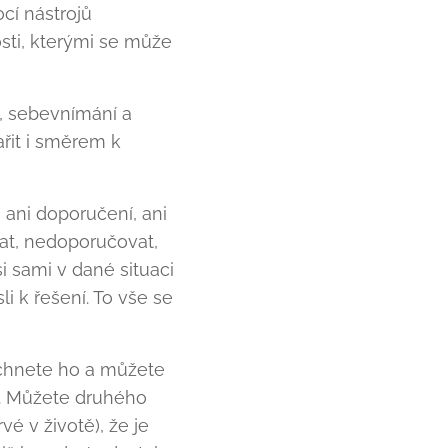
cí nástrojů
sti, kterými se může
, sebevnímání a
řit i směrem k
 ani doporučení, ani
vat, nedoporučovat,
i sami v dané situaci
sli k řešení. To vše se
echnete ho a můžete
e. Můžete druhého
vé v životě), že je