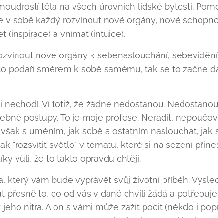
oudrostí těla na všech úrovních lidské bytosti. Pomo
 v sobě každý rozvinout nové orgány, nové schopno
t (inspirace) a vnímat (intuice).
zvinout nové orgány k sebenaslouchání, sebevidění
 to podaří směrem k sobě samému, tak se to začne da
i nechodí. Ví totiž, že žádné nedostanou. Nedostanou
čebné postupy. To je moje profese. Neradit, nepoučo
u však s uměním, jak sobě a ostatním naslouchat, jak s
jak "rozsvítit světlo" v tématu, které si na sezení přine
díky vůli, že to takto opravdu chtějí.
, který vám bude vyprávět svůj životní příběh. Vysl
t přesně to, co od vás v dané chvíli žádá a potřebuj
z jeho nitra. A on s vámi může zažít pocit (někdo i popr