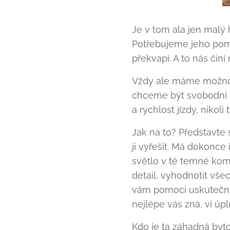
Je v tom ala jen malý
Potřebujeme jeho pomo
překvapí. A to nás čin
Vždy ale máme možnos
chceme být svobodní a 
a rychlost jízdy, nikoli 
Jak na to? Představte 
ji vyřešit. Má dokonce
světlo v té temné kom
detail, vyhodnotit vše
vám pomoci uskutečnit
nejlépe vás zná, ví úpl
Kdo je ta záhadná byto