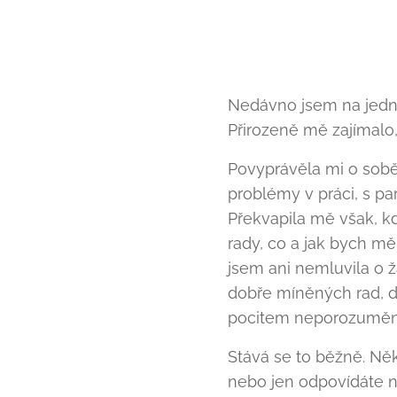
Nedávno jsem na jedné
Přirozeně mě zajímalo,
Povyprávěla mi o sobě
problémy v práci, s pa
Překvapila mě však, kd
rady, co a jak bych mě
jsem ani nemluvila o 
dobře míněných rad, 
pocitem neporozumění. 
Stává se to běžně. Něk
nebo jen odpovídáte na 