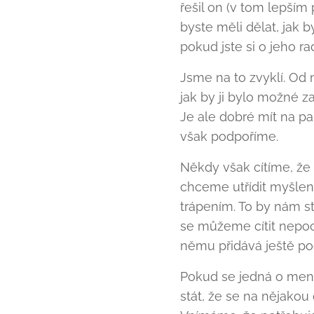
řešil on (v tom lepším 
byste měli dělat, jak by
pokud jste si o jeho ra
Jsme na to zvyklí. Od 
jak by ji bylo možné z
Je ale dobré mít na pam
však podpoříme.
Někdy však cítíme, že
chceme utřídit myšlen
trápením. To by nám s
se můžeme cítit nepoch
němu přidává ještě poc
Pokud se jedná o menš
stát, že se na nějakou