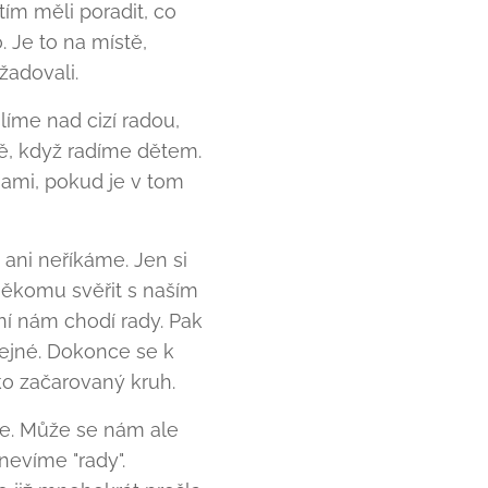
tím měli poradit, co
o. Je to na místě,
žadovali.
líme nad cizí radou,
tě, když radíme dětem.
 sami, pokud je v tom
ani neříkáme. Jen si
někomu svěřit s naším
ní nám chodí rady. Pak
tejné. Dokonce se k
ko začarovaný kruh.
me. Může se nám ale
nevíme "rady".