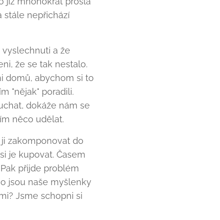
 již mnohokrát prošla
 stále nepřichází
vyslechnuti a že
i, že se tak nestalo.
i domů, abychom si to
ím "nějak" poradili.
ouchat, dokáže nám se
ím něco udělat.
e ji zakomponovat do
si je kupovat. Časem
. Pak přijde problém
 co jsou naše myšlenky
ami? Jsme schopni si