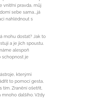
 vnitřní pravda, můj
vědomí sebe sama....já
ci nahlédnout s
 Já mohu dostat? Jak to
ují a je jich spoustu.
i máme alespoň
 schopnost je
stroje, kterými
dřit to pomocí gesta,
 tím. Zranění ošetřit,
, a mnoho dalšího. Vždy