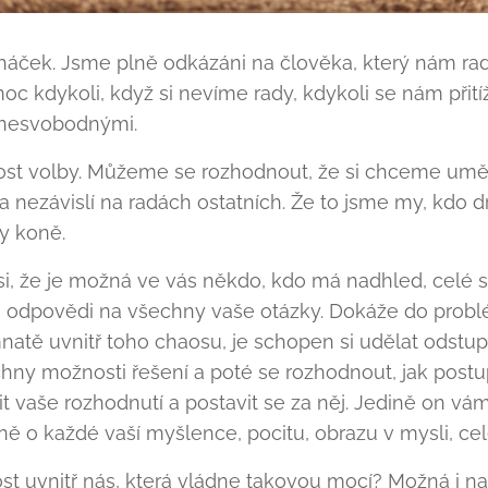
 háček. Jsme plně odkázáni na člověka, který nám rad
c kdykoli, když si nevíme rady, kdykoli se nám přití
í nesvobodnými.
t volby. Můžeme se rozhodnout, že si chceme umět 
nezávislí na radách ostatních. Že to jsme my, kdo d
ty koně.
si, že je možná ve vás někdo, kdo má nadhled, celé 
 i odpovědi na všechny vaše otázky. Dokáže do problé
natě uvnitř toho chaosu, je schopen si udělat odstu
chny možnosti řešení a poté se rozhodnout, jak post
 vaše rozhodnutí a postavit se za něj. Jedině on vám
ně o každé vaší myšlence, pocitu, obrazu v mysli, celé 
st uvnitř nás, která vládne takovou mocí? Možná i na