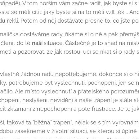
případě). V tom horším vám začne radit, jak byste si s 
ste se měli cítit, jaký byste si na to měli vzít lék.... An
du řekli. Potom od něj dostáváte přesně to, co jste po
malička dostáváme rady, říkáme si o ně a pak přemýš
ačlenit do té
naší
situace. Částečně je to snad na mís
ěti a pozorovat, že jak rostou, učí se říkat si o rady
 vlastně žádnou radu nepotřebujeme, dokonce si o ni 
ky, potřebujeme být vyslechnuti, pochopeni, jen se 
tačilo. Ale místo vyslechnutí a přátelského porozumě
openi, neslyšeni, neviděni a naše trápení je stále s
it zklamání z nepochopení a poté frustrace. Je to ja
í, taková ta "běžná" trápení, nějak se s tím vyrovná
 dobu zasekneme v životní situaci, se kterou si úplně 