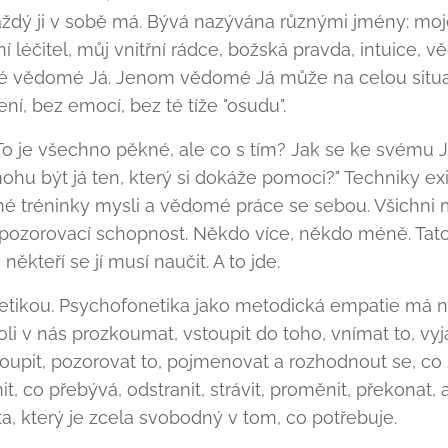
aždý ji v sobě má. Bývá nazývána různými jmény: moje
řní léčitel, můj vnitřní rádce, božská pravda, intuice, 
 Mé vědomé Já. Jenom vědomé Já může na celou situa
í, bez emocí, bez té tíže "osudu".
 "To je všechno pěkné, ale co s tím? Jak se ke svému
u být já ten, který si dokáže pomoci?" Techniky exist
né tréninky mysli a vědomé práce se sebou. Všichn
pozorovací schopnost. Někdo více, někdo méně. Tato
ěkteří se jí musí naučit. A to jde.
netikou. Psychofonetika jako metodická empatie má ná
v nás prozkoumat, vstoupit do toho, vnímat to, vyjá
toupit, pozorovat to, pojmenovat a rozhodnout se, co s
nit, co přebývá, odstranit, strávit, proměnit, překonat
nta, který je zcela svobodný v tom, co potřebuje.