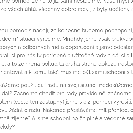
me pomoc, že na to již sami nestačíme. Naše mysl to
 ze všech úhlů, všechny dobré rady již byly uděleny a
ou pomoc s nadějí, že konečně budeme pochopeni, 
adcem" situaci vyřešíme. Mnohdy jsme však překvapen
brých a odborných rad a doporučení a jsme odeslán
brali si pro nás ty potřebné a užitečné rady a dál si s t
je, a to zejména pokud ta druhá strana dokáže nasl
orientovat a k tomu také musíme být sami schopni s t
kážeme použít cizí radu na svoji situaci, nedokážem
y dál? Začneme chodit pro rady pravidelně, začneme 
oblém (často ten zástupný) jsme s cizí pomocí vyřešili
znovu žádat o radu. Nakonec přestáváme mít přehled,
lastně žijeme? A jsme schopni ho žít plně a vědomě s
někdy?