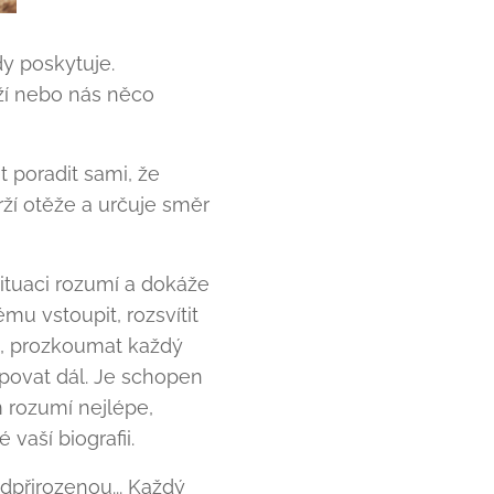
y poskytuje.
ží nebo nás něco
poradit sami, že
rží otěže a určuje směr
situaci rozumí a dokáže
mu vstoupit, rozsvítit
p, prozkoumat každý
upovat dál. Je schopen
 rozumí nejlépe,
vaší biografii.
dpřirozenou... Každý