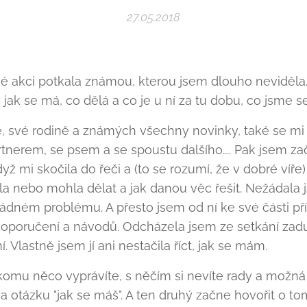
27.05.2018
 akci potkala známou, kterou jsem dlouho neviděla.
 jak se má, co dělá a co je u ní za tu dobu, co jsme s
, své rodině a známých všechny novinky, také se mi 
rtnerem, se psem a se spoustu dalšího.... Pak jsem zač
yž mi skočila do řeči a (to se rozumí, že v dobré víře
la nebo mohla dělat a jak danou věc řešit. Nežádala j
žádném problému. A přesto jsem od ní ke své části p
doporučení a návodů. Odcházela jsem ze setkání za
Vlastně jsem jí ani nestačila říct, jak se mám.
omu něco vyprávíte, s něčím si nevíte rady a možná 
otázku "jak se máš". A ten druhý začne hovořit o tom, 