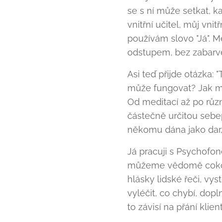
se s ní může setkat, k
vnitřní učitel, můj vnit
používám slovo "Já".
odstupem, bez zabarven
Asi teď přijde otázka:
může fungovat? Jak moh
Od meditací až po růz
částečně určitou sebe
někomu dána jako dar, n
Já pracuji s Psychofo
můžeme vědomě cokoli 
hlásky lidské řeči, vys
vyléčit, co chybí, dopl
to závisí na přání klie