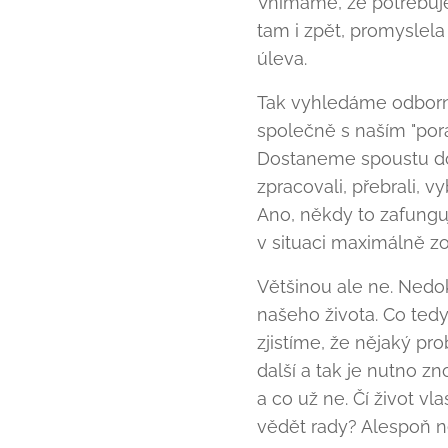
Vnímáme, že potřebuje
tam i zpět, promyslela
úleva.
Tak vyhledáme odborn
společně s naším "por
Dostaneme spoustu do
zpracovali, přebrali, vy
Ano, někdy to zafungu
v situaci maximálně z
Většinou ale ne. Nedo
našeho života. Co ted
zjistíme, že nějaký pr
další a tak je nutno 
a co už ne. Čí život v
vědět rady? Alespoň 