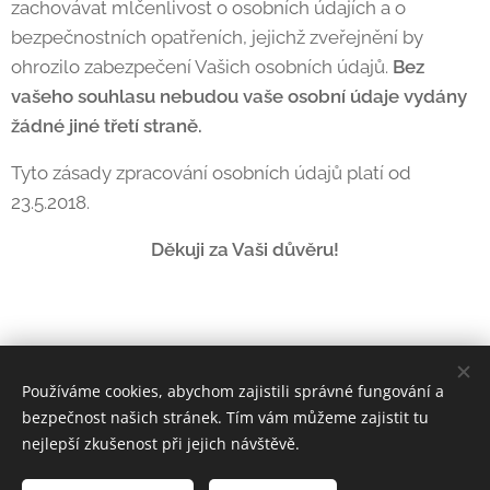
zachovávat mlčenlivost o osobních údajích a o
bezpečnostních opatřeních, jejichž zveřejnění by
ohrozilo zabezpečení Vašich osobních údajů.
Bez
vašeho souhlasu nebudou vaše osobní údaje vydány
žádné jiné třetí straně.
Tyto zásady zpracování osobních údajů platí od
23.5.2018.
Děkuji za Vaši důvěru!
Používáme cookies, abychom zajistili správné fungování a
bezpečnost našich stránek. Tím vám můžeme zajistit tu
© 2025-26 Všechna práva vyhrazena | Mgr. Eva Šrámková -
nejlepší zkušenost při jejich návštěvě.
integrální terapie