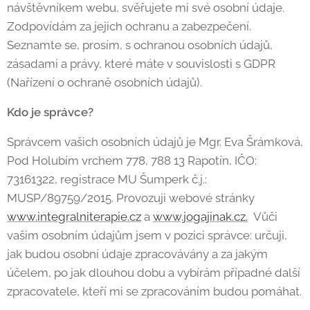
návštěvníkem webu, svěřujete mi své osobní údaje.
Zodpovídám za jejich ochranu a zabezpečení.
Seznamte se, prosím, s ochranou osobních údajů,
zásadami a právy, které máte v souvislosti s GDPR
(Nařízení o ochraně osobních údajů).
Kdo je správce?
Správcem vašich osobních údajů je Mgr. Eva Šrámková,
Pod Holubím vrchem 778, 788 13 Rapotín, IČO:
73161322, registrace MU Šumperk č.j.:
MUSP/89759/2015. Provozuji webové stránky
www.integralniterapie.cz
a
www.jogajinak.cz.
Vůči
vašim osobním údajům jsem v pozici správce: určuji,
jak budou osobní údaje zpracovávány a za jakým
účelem, po jak dlouhou dobu a vybírám případné další
zpracovatele, kteří mi se zpracováním budou pomáhat.