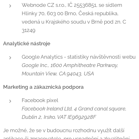
Webnode CZ s.r.o., IČ 25536851, se sídlem
Hlinky 70, 603 00 Brno, Česká republika,
vedená u Krajského soudu v Brně pod zn. C
31249
Analytické nástroje
Google Analytics - statistiky návštěvnosti webu
Google Inc., 1600 Amphitheatre Parkway,
Mountain View, CA 94043, USA
Marketing a zákaznická podpora
Facebook pixel
Facebook Ireland Ltd, 4 Grand canal square,
Dublin 2, Irsko, VAT IE9692928F
Je možné, že se v budoucnu rozhodnu využít další
aplikace či zpracovatele, pro usnadnění a zkvalitnění